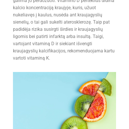
galima jo perdozuoti. Vitamino D perteklius didina
kalcio koncentraciją kraujyje, kuris, užuot
nukeliavęs į kaulus, nusėda ant kraujagyslių
sienelių, o tai gali sukelti aterosklerozę. Taip pat
padidėja rizika susirgti širdies ir kraujagyslių
ligomis bei patirti infarktą arba insultą. Taigi,
vartojant vitaminą D ir siekiant išvengti
kraujagyslių kalcifikacijos, rekomenduojama kartu
vartoti vitaminą K.