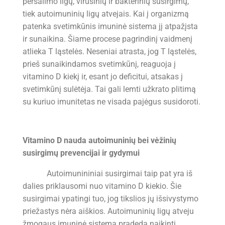
peršalimo ligų, virusinių ir bakterinių susirgimų,
tiek autoimuninių ligų atvejais. Kai į organizmą
patenka svetimkūnis imuninė sistema jį atpažįsta
ir sunaikina. Šiame procese pagrindinį vaidmenį
atlieka T ląstelės. Neseniai atrasta, jog T ląstelės,
prieš sunaikindamos svetimkūnį, reaguoja į
vitamino D kiekį ir, esant jo deficitui, atsakas į
svetimkūnį sulėtėja. Tai gali lemti užkrato plitimą
su kuriuo imunitetas ne visada pajėgus susidoroti.
Vitamino D nauda autoimuninių bei vėžinių
susirgimų prevencijai ir gydymui
Autoimunininiai susirgimai taip pat yra iš
dalies priklausomi nuo vitamino D kiekio. Šie
susirgimai ypatingi tuo, jog tikslios jų išsivystymo
priežastys nėra aiškios. Autoimuninių ligų atveju
žmogaus imuninė sistema pradeda naikinti