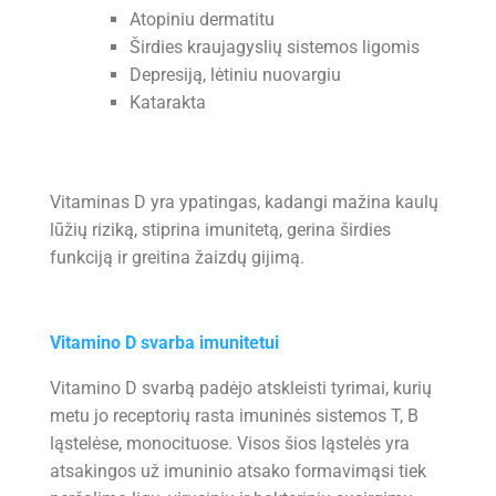
Atopiniu dermatitu
Širdies kraujagyslių sistemos ligomis
Depresiją, lėtiniu nuovargiu
Katarakta
Vitaminas D yra ypatingas, kadangi mažina kaulų
lūžių riziką, stiprina imunitetą, gerina širdies
funkciją ir greitina žaizdų gijimą.
Vitamino D svarba imunitetui
Vitamino D svarbą padėjo atskleisti tyrimai, kurių
metu jo receptorių rasta imuninės sistemos T, B
ląstelėse, monocituose. Visos šios ląstelės yra
atsakingos už imuninio atsako formavimąsi tiek