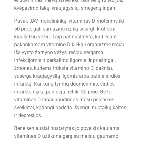
endokrininės, nervų sistemos, raumenų funkcijos,
kvėpavimo takų, kraujagyslių, smegenų ir pan.
Pasak JAV mokslininkų, vitaminas D moterims iki
50 proc. gali sumažinti riziką susirgti krūties ir
kiaušidžių vėžiu. Taip pat nustatyta, kad esant
pakankamam vitamino D kiekiui organizme rečiau
išsivysto žarnyno vėžys, rečiau sergama
infekcijomis ir peršalimo ligomis. Ir priešingai,
žmonės, kuriems trūksta vitamino D, dažniau
suserga kraujagyslių ligomis arba patiria širdies
infarktą. Kai kurių tyrimų duomenimis, širdies
infarkto rizika padidėja net iki 50 proc. Be to,
vitaminas D labai naudingas mūsų psichikos
sveikatai, kadangi padeda išvengti nuotaikų kaitos
ir depresijos.
Bene seniausiai nustatytas jo poveikis kaulams:
vitaminas D užtikrina gerą su maistu gaunamo