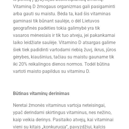
Vitaminą D žmogaus organizmas gali pasigaminti
arba gauti su maistu. Bėda ta, kad šis vitaminas
gaminasi tik būnant saulėje, o dėl Lietuvos
geografinės padėties tokia galimybė yra tik
vasaros mėnesiais ir tik tuo atveju, jei pakankamai
laiko leidžiate saulėje. Vitamino D atsargas galime
šiek tiek padidinti vartodami riebią žuvį, ikrus, jūros
gėrybes, kiaušinius, tačiau su maistu gauname tik
iki 20% reikalingos dienos normos. Todėl būtina
vartoti maisto papildus su vitaminu D.
Būtinas vitaminų derinimas
Neretai žmonės vitaminus vartoja neteisingai,
ypač derindami skirtingus vitaminus, nes nežino,
kaip veikia derinys. Pasitaiko atvejų, kai vitaminai
vieni su kitais „konkuruoja“, pavyzdžiui, kalcis