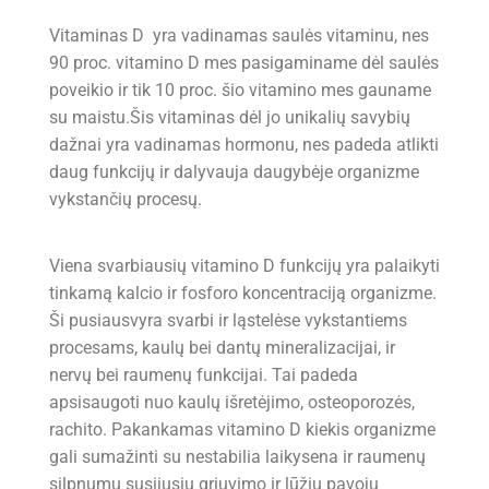
Vitaminas D yra vadinamas saulės vitaminu, nes
90 proc. vitamino D mes pasigaminame dėl saulės
poveikio ir tik 10 proc. šio vitamino mes gauname
su maistu.Šis vitaminas dėl jo unikalių savybių
dažnai yra vadinamas hormonu, nes padeda atlikti
daug funkcijų ir dalyvauja daugybėje organizme
vykstančių procesų.
Viena svarbiausių vitamino D funkcijų yra palaikyti
tinkamą kalcio ir fosforo koncentraciją organizme.
Ši pusiausvyra svarbi ir ląstelėse vykstantiems
procesams, kaulų bei dantų mineralizacijai, ir
nervų bei raumenų funkcijai. Tai padeda
apsisaugoti nuo kaulų išretėjimo, osteoporozės,
rachito. Pakankamas vitamino D kiekis organizme
gali sumažinti su nestabilia laikysena ir raumenų
silpnumu susijusių griuvimo ir lūžių pavojų