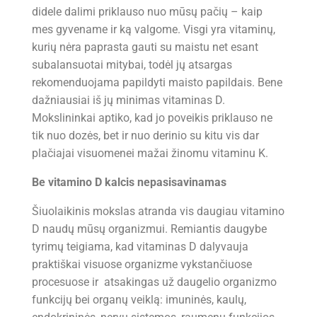
didele dalimi priklauso nuo mūsų pačių – kaip
mes gyvename ir ką valgome. Visgi yra vitaminų,
kurių nėra paprasta gauti su maistu net esant
subalansuotai mitybai, todėl jų atsargas
rekomenduojama papildyti maisto papildais. Bene
dažniausiai iš jų minimas vitaminas D.
Mokslininkai aptiko, kad jo poveikis priklauso ne
tik nuo dozės, bet ir nuo derinio su kitu vis dar
plačiajai visuomenei mažai žinomu vitaminu K.
Be vitamino D kalcis nepasisavinamas
Šiuolaikinis mokslas atranda vis daugiau vitamino
D naudų mūsų organizmui. Remiantis daugybe
tyrimų teigiama, kad vitaminas D dalyvauja
praktiškai visuose organizme vykstančiuose
procesuose ir atsakingas už daugelio organizmo
funkcijų bei organų veiklą: imuninės, kaulų,