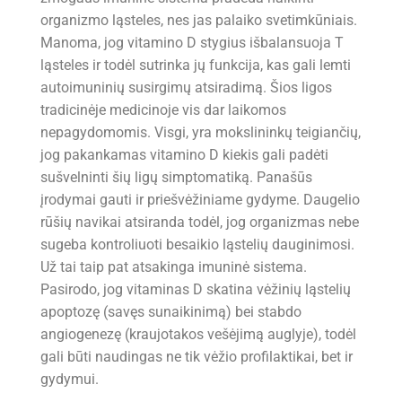
organizmo ląsteles, nes jas palaiko svetimkūniais.
Manoma, jog vitamino D stygius išbalansuoja T
ląsteles ir todėl sutrinka jų funkcija, kas gali lemti
autoimuninių susirgimų atsiradimą. Šios ligos
tradicinėje medicinoje vis dar laikomos
nepagydomomis. Visgi, yra mokslininkų teigiančių,
jog pakankamas vitamino D kiekis gali padėti
sušvelninti šių ligų simptomatiką. Panašūs
įrodymai gauti ir priešvėžiniame gydyme. Daugelio
rūšių navikai atsiranda todėl, jog organizmas nebe
sugeba kontroliuoti besaikio ląstelių dauginimosi.
Už tai taip pat atsakinga imuninė sistema.
Pasirodo, jog vitaminas D skatina vėžinių ląstelių
apoptozę (savęs sunaikinimą) bei stabdo
angiogenezę (kraujotakos vešėjimą auglyje), todėl
gali būti naudingas ne tik vėžio profilaktikai, bet ir
gydymui.