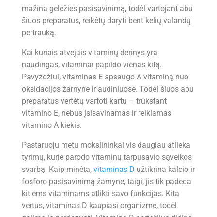
mažina geležies pasisavinimą, todėl vartojant abu
šiuos preparatus, reikėtų daryti bent kelių valandų
pertrauką.
Kai kuriais atvejais vitaminų derinys yra
naudingas, vitaminai papildo vienas kitą.
Pavyzdžiui, vitaminas E apsaugo A vitaminą nuo
oksidacijos žarnyne ir audiniuose. Todėl šiuos abu
preparatus vertėtų vartoti kartu – trūkstant
vitamino E, nebus įsisavinamas ir reikiamas
vitamino A kiekis.
Pastaruoju metu mokslininkai vis daugiau atlieka
tyrimų, kurie parodo vitaminų tarpusavio sąveikos
svarbą. Kaip minėta,
vitaminas D
užtikrina kalcio ir
fosforo pasisavinimą žarnyne, taigi, jis tik padeda
kitiems vitaminams atlikti savo funkcijas. Kita
vertus, vitaminas D kaupiasi organizme, todėl