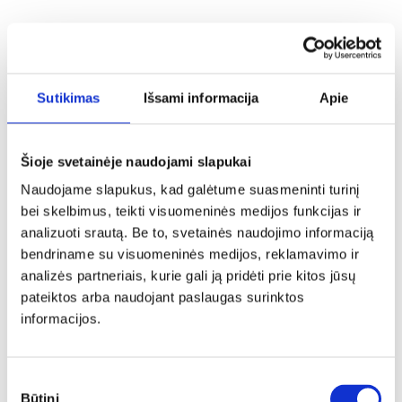
Sutikimas
Išsami informacija
Apie
Omega-3 riebalų rūgštys
Šioje svetainėje naudojami slapukai
Naudojame slapukus, kad galėtume suasmeninti turinį
■ Augalinės kilmės:
bei skelbimus, teikti visuomeninės medijos funkcijas ir
analizuoti srautą. Be to, svetainės naudojimo informaciją
ALR – a-linoleno rūgštis( ilgų grandinių, gaunama
bendriname su visuomeninės medijos, reklamavimo ir
daugiausia iš augalinio maisto šaltinių – sėmenų,
analizės partneriais, kurie gali ją pridėti prie kitos jūsų
rapsų, sojų aliejų, žalialapių augalų, jūrų gyvūnų
pateiktos arba naudojant paslaugas surinktos
taukų).
informacijos.
■ Žuvinės kilmės:
EPR – eikozapantaeno rūgštis(labai ilgų grandinių;
Sutikimo
Būtini
gaunama iš jūros gyvūnų. Pasižymi