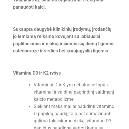
panaudoti kalcį.
Sukaupta daugybė klinikinių įrodymų, įrodančių
jo lemiamą reikšmę kovojant su labiausiai
paplitusiomis ir niokojančiomis šių dienų ligomis:
osteoporoze ir širdies bei kraujagyslių ligomis.
Vitaminų D3 ir K2 ryšys
Vitaminai D ir K yra riebaluose tirpūs
vitaminai ir vaidina pagrindinį vaidmenį
kalcio metabolizme.
Siekiant maksimaliai padidinti vitamino
D papildų naudą, taip pat sumažinant
galimą toksiškumo riziką, vitamino D3
papildus naudinga vartoti kartu su