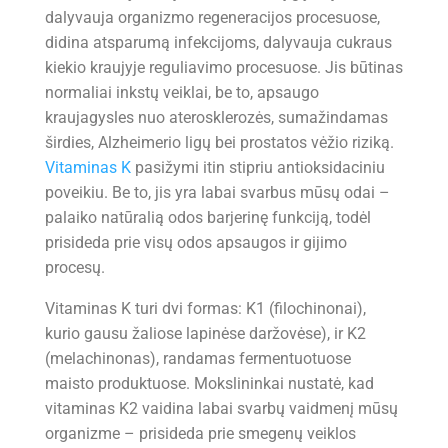
dalyvauja organizmo regeneracijos procesuose,
didina atsparumą infekcijoms, dalyvauja cukraus
kiekio kraujyje reguliavimo procesuose. Jis būtinas
normaliai inkstų veiklai, be to, apsaugo
kraujagysles nuo aterosklerozės, sumažindamas
širdies, Alzheimerio ligų bei prostatos vėžio riziką.
Vitaminas K
pasižymi itin stipriu antioksidaciniu
poveikiu. Be to, jis yra labai svarbus mūsų odai –
palaiko natūralią odos barjerinę funkciją, todėl
prisideda prie visų odos apsaugos ir gijimo
procesų.
Vitaminas K turi dvi formas: K1 (filochinonai),
kurio gausu žaliose lapinėse daržovėse), ir K2
(melachinonas), randamas fermentuotuose
maisto produktuose. Mokslininkai nustatė, kad
vitaminas K2 vaidina labai svarbų vaidmenį mūsų
organizme – prisideda prie smegenų veiklos