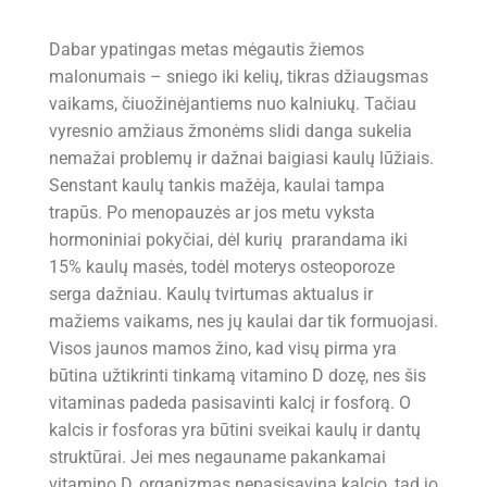
Dabar ypatingas metas mėgautis žiemos
malonumais – sniego iki kelių, tikras džiaugsmas
vaikams, čiuožinėjantiems nuo kalniukų. Tačiau
vyresnio amžiaus žmonėms slidi danga sukelia
nemažai problemų ir dažnai baigiasi kaulų lūžiais.
Senstant kaulų tankis mažėja, kaulai tampa
trapūs. Po menopauzės ar jos metu vyksta
hormoniniai pokyčiai, dėl kurių prarandama iki
15% kaulų masės, todėl moterys osteoporoze
serga dažniau. Kaulų tvirtumas aktualus ir
mažiems vaikams, nes jų kaulai dar tik formuojasi.
Visos jaunos mamos žino, kad visų pirma yra
būtina užtikrinti tinkamą vitamino D dozę, nes šis
vitaminas padeda pasisavinti kalcį ir fosforą. O
kalcis ir fosforas yra būtini sveikai kaulų ir dantų
struktūrai. Jei mes negauname pakankamai
vitamino D, organizmas nepasisavina kalcio, tad jo