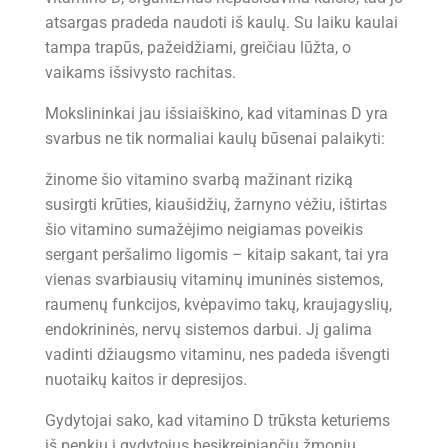
atsargas pradeda naudoti iš kaulų. Su laiku kaulai
tampa trapūs, pažeidžiami, greičiau lūžta, o
vaikams išsivysto rachitas.
Mokslininkai jau išsiaiškino, kad vitaminas D yra
svarbus ne tik normaliai kaulų būsenai palaikyti:
žinome šio vitamino svarbą mažinant riziką
susirgti krūties, kiaušidžių, žarnyno vėžiu, ištirtas
šio vitamino sumažėjimo neigiamas poveikis
sergant peršalimo ligomis – kitaip sakant, tai yra
vienas svarbiausių vitaminų imuninės sistemos,
raumenų funkcijos, kvėpavimo takų, kraujagyslių,
endokrininės, nervų sistemos darbui. Jį galima
vadinti džiaugsmo vitaminu, nes padeda išvengti
nuotaikų kaitos ir depresijos.
Gydytojai sako, kad vitamino D trūksta keturiems
iš penkių į gydytojus besikreipiančių žmonių.