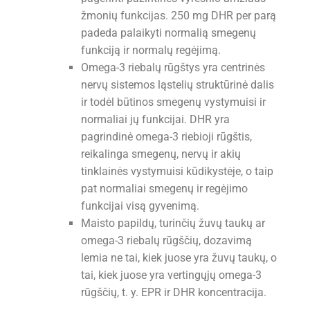
žmonių funkcijas. 250 mg DHR per parą
padeda palaikyti normalią smegenų
funkciją ir normalų regėjimą.
Omega-3 riebalų rūgštys yra centrinės
nervų sistemos ląstelių struktūrinė dalis
ir todėl būtinos smegenų vystymuisi ir
normaliai jų funkcijai. DHR yra
pagrindinė omega-3 riebioji rūgštis,
reikalinga smegenų, nervų ir akių
tinklainės vystymuisi kūdikystėje, o taip
pat normaliai smegenų ir regėjimo
funkcijai visą gyvenimą.
Maisto papildų, turinčių žuvų taukų ar
omega-3 riebalų rūgščių, dozavimą
lemia ne tai, kiek juose yra žuvų taukų, o
tai, kiek juose yra vertingųjų omega-3
rūgščių, t. y. EPR ir DHR koncentracija.