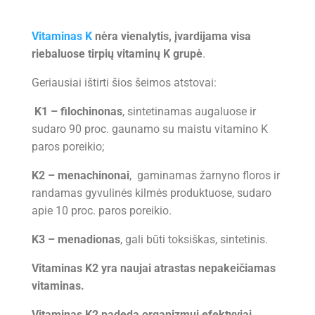
Vitaminas K
nėra vienalytis, įvardijama visa
riebaluose tirpių vitaminų K grupė
.
Geriausiai ištirti šios šeimos atstovai:
K1 – filochinonas
, sintetinamas augaluose ir
sudaro 90 proc. gaunamo su maistu vitamino K
paros poreikio;
K2 – menachinonai
, gaminamas žarnyno floros ir
randamas gyvulinės kilmės produktuose, sudaro
apie 10 proc. paros poreikio.
K3 – menadionas
, gali būti toksiškas, sintetinis.
Vitaminas K2 yra naujai atrastas nepakeičiamas
vitaminas.
Vitaminas K2 padeda organizmui efektyviai