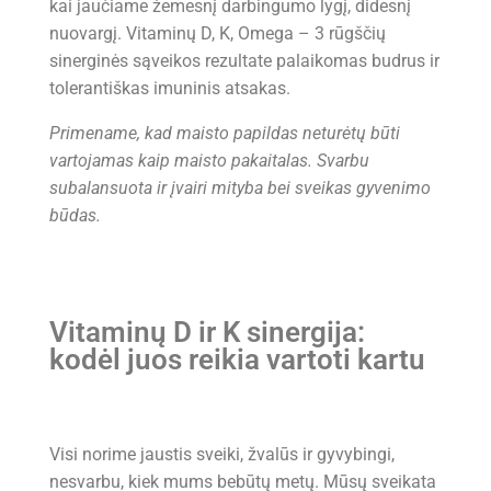
kai jaučiame žemesnį darbingumo lygį, didesnį
nuovargį. Vitaminų D, K, Omega – 3 rūgščių
sinerginės sąveikos rezultate palaikomas budrus ir
tolerantiškas imuninis atsakas.
Primename, kad maisto papildas neturėtų būti
vartojamas kaip maisto pakaitalas.
Svarbu
subalansuota ir įvairi mityba bei sveikas gyvenimo
būdas.
Vitaminų D ir K sinergija:
kodėl juos reikia vartoti kartu
Visi norime jaustis sveiki, žvalūs ir gyvybingi,
nesvarbu, kiek mums bebūtų metų. Mūsų sveikata