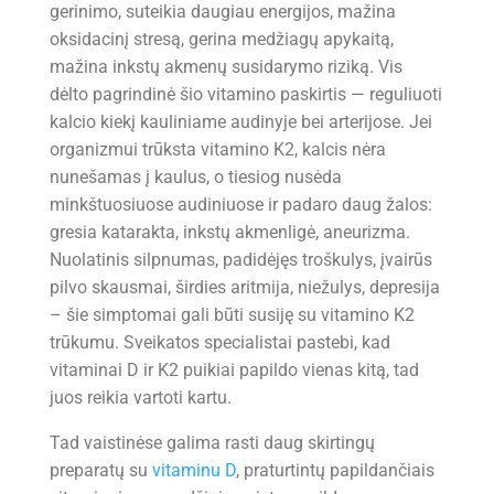
gerinimo, suteikia daugiau energijos, mažina
oksidacinį stresą, gerina medžiagų apykaitą,
mažina inkstų akmenų susidarymo riziką. Vis
dėlto pagrindinė šio vitamino paskirtis — reguliuoti
kalcio kiekį kauliniame audinyje bei arterijose. Jei
organizmui trūksta vitamino K2, kalcis nėra
nunešamas į kaulus, o tiesiog nusėda
minkštuosiuose audiniuose ir padaro daug žalos:
gresia katarakta, inkstų akmenligė, aneurizma.
Nuolatinis silpnumas, padidėjęs troškulys, įvairūs
pilvo skausmai, širdies aritmija, niežulys, depresija
– šie simptomai gali būti susiję su vitamino K2
trūkumu. Sveikatos specialistai pastebi, kad
vitaminai D ir K2 puikiai papildo vienas kitą, tad
juos reikia vartoti kartu.
Tad vaistinėse galima rasti daug skirtingų
preparatų su
vitaminu D
, praturtintų papildančiais