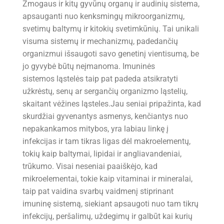
Žmogaus ir kitų gyvūnų organų ir audinių sistema,
apsauganti nuo kenksmingų mikroorganizmų,
svetimų baltymų ir kitokių svetimkūnių. Tai unikali
visuma sistemų ir mechanizmų, padedančių
organizmui išsaugoti savo genetinį vientisumą, be
jo gyvybė būtų neįmanoma. Imuninės
sistemos ląstelės taip pat padeda atsikratyti
užkrėstų, senų ar sergančių organizmo ląstelių,
skaitant vėžines ląsteles.Jau seniai pripažinta, kad
skurdžiai gyvenantys asmenys, kenčiantys nuo
nepakankamos mitybos, yra labiau linkę į
infekcijas ir tam tikras ligas dėl makroelementų,
tokių kaip baltymai, lipidai ir angliavandeniai,
trūkumo. Visai neseniai paaiškėjo, kad
mikroelementai, tokie kaip vitaminai ir mineralai,
taip pat vaidina svarbų vaidmenį stiprinant
imuninę sistemą, siekiant apsaugoti nuo tam tikrų
infekcijų, peršalimų, uždegimų ir galbūt kai kurių