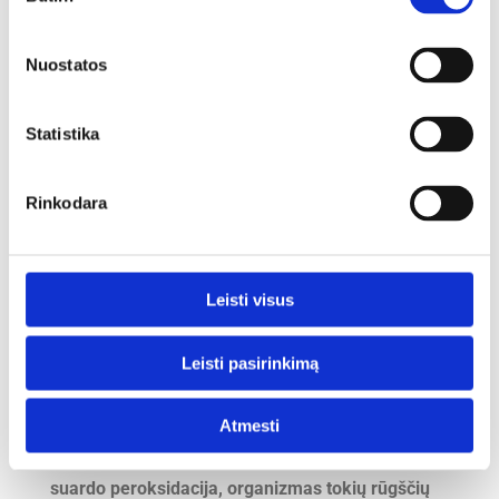
pasirinkimas
antitromboziniu ir uždegimo slopinamuoju
poveikiais).
Nuostatos
DHR – dokozahaeksaeno rūgštis (labai ilgų
grandinių; gaunama iš jūros gėrybių. Ši rūgštis yra
Statistika
labai svarbi nervinių sinapsių membranų
optimaliam funkcionavimui, pažinimo funkcijoms
Rinkodara
palaikyti).
Mūsų organizmo riebalai susideda iš ~90 proc.
sočiųjų ir mononesočiųjų riebalų, o polinesočiųjų
Leisti visus
riebalų yra tik apie 10 proc.
■ Priklausomai nuo to, kur yra polinesočiojoje
Leisti pasirinkimą
riebalų rūgštyje dviguba jungtis, riebalų rūgštys
pavadintos omega-3, omega-6 ir omega-9.
Atmesti
■
Polinesočiųjų riebalų rūgščių dvigubas jungtis
suardo peroksidacija, organizmas tokių rūgščių