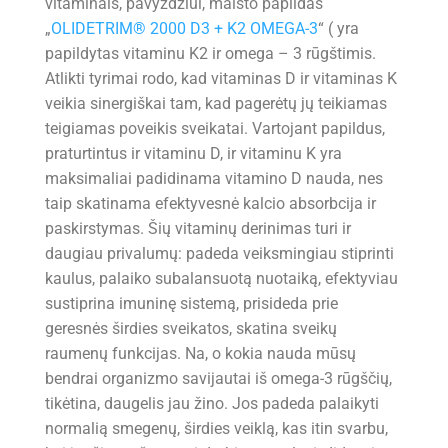
vitaminais, pavyzdžiui, maisto papildas
„
OLIDETRIM® 2000 D3 + K2 OMEGA-3
“ ( yra
papildytas vitaminu K2 ir omega – 3 rūgštimis.
Atlikti tyrimai rodo, kad vitaminas D ir vitaminas K
veikia sinergiškai tam, kad pagerėtų jų teikiamas
teigiamas poveikis sveikatai. Vartojant papildus,
praturtintus ir vitaminu D, ir vitaminu K yra
maksimaliai padidinama vitamino D nauda, nes
taip skatinama efektyvesnė kalcio absorbcija ir
paskirstymas. Šių vitaminų derinimas turi ir
daugiau privalumų: padeda veiksmingiau stiprinti
kaulus, palaiko subalansuotą nuotaiką, efektyviau
sustiprina imuninę sistemą, prisideda prie
geresnės širdies sveikatos, skatina sveikų
raumenų funkcijas. Na, o kokia nauda mūsų
bendrai organizmo savijautai iš omega-3 rūgščių,
tikėtina, daugelis jau žino. Jos padeda palaikyti
normalią smegenų, širdies veiklą, kas itin svarbu,