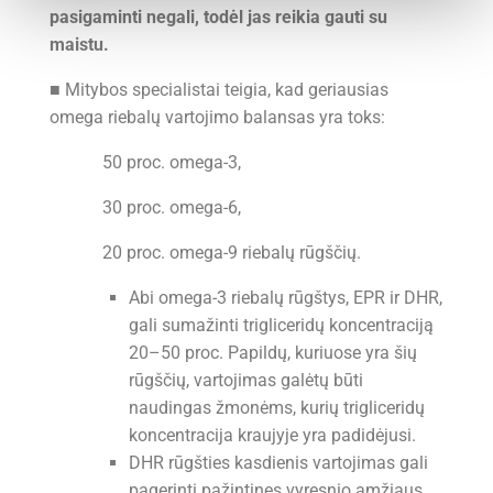
pasigaminti negali, todėl jas reikia gauti su
maistu.
■ Mitybos specialistai teigia, kad geriausias
omega riebalų vartojimo balansas yra toks:
50 proc. omega-3,
30 proc. omega-6,
20 proc. omega-9 riebalų rūgščių.
Abi omega-3 riebalų rūgštys, EPR ir DHR,
gali sumažinti trigliceridų koncentraciją
20–50 proc. Papildų, kuriuose yra šių
rūgščių, vartojimas galėtų būti
naudingas žmonėms, kurių trigliceridų
koncentracija kraujyje yra padidėjusi.
DHR rūgšties kasdienis vartojimas gali
pagerinti pažintines vyresnio amžiaus